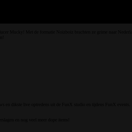
er Mucky! Met de formatie Noizboiz brachten ze grime naar Nederland e
en!
 en dikste live optredens uit de FunX studio en tijdens FunX events.
verslagen en nog veel meer dope items!