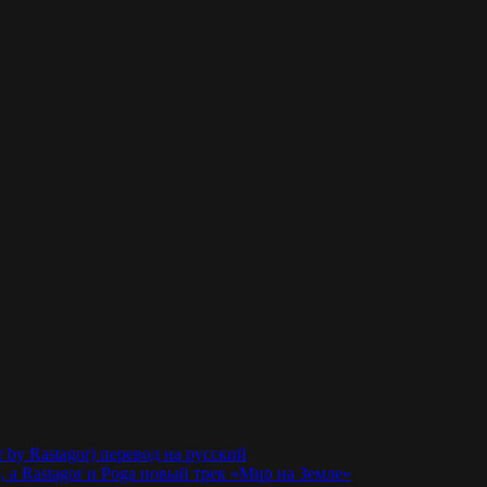
r by Rastagor) перевод на русский
 а Rastagor и Poga новый трек «Мир на Земле»