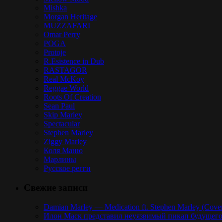
Mishka
Morgan Heritage
MUZZAFARI
Omar Perry
POGA
Protoje
R.Esistence in Dub
RASTAGOR
Real McKoy
Reggae World
Roots Of Creation
Sean Paul
Skip Marley
Spectacular
Stephen Marley
Ziggy Marley
Коля Маню
Марлины
Русское регги
Свежие записи
Damian Marley — Medication ft. Stephen Marley (Cove
Илон Маск представил неуязвимый пикап будущего,