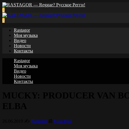
0
0
Rastagor
Моя музыка
Видео
Новости
Контакты
Rastagor
Моя музыка
Видео
Новости
Контакты
MUCKY: PRODUCER VAN BOA
ELBA
26.06.2019
✍️
Rastagor
📰
Sean Paul