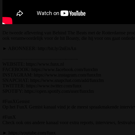
De tweede aflevering van Behind The Beats met de Rotterdamse produc
ook verantwoordelijk voor de hit Boasty, die hij voor ons gaat ontled
► ABONNEER: http://bit.ly/2nEisAn
—————————————-­——-
WEBSITE: https://www.funx.nl
FACEBOOK: https://www.facebook.com/funxfm
INSTAGRAM: https://www.instagram.com/funxfm
SNAPCHAT: https://www.snapchat.com/add/funxfm
TWITTER: https://www.twitter.com/funx
SPOTIFY: https://open.spotify.com/user/funxfm
#FunXGemist
Op het FunX Gemist kanaal vind je de meest spraakmakende interviews
#FunX
Check ook ons andere kanaal voor extra reports, interviews, festival
► https://youtube.com/funx