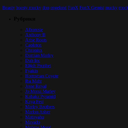
Boasty
boasty mucky
don
engeland
FunX
FunX Gemist
mucky
muck
Рубрики
Alborosie
Anthony B
Arise Roots
Capleton
Chronixx
Damian Marley
Dub Inc
Elijah Prophet
Fyakin
Hornsman Coyote
Iba Mahr
Jesse Royal
Jo Mersa Marley
Kabaka Pyramid
Kaya Fest
Marley Brothers
Marlon Asher
Matisyahu
Mavado
Mellow Mood