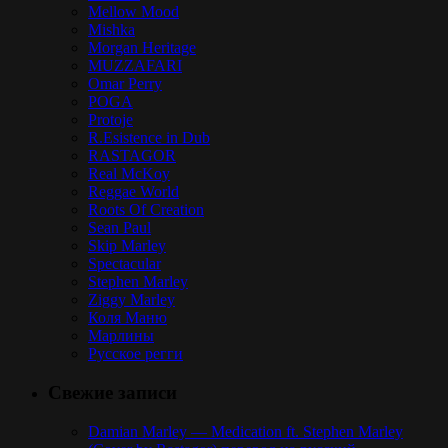
Mellow Mood
Mishka
Morgan Heritage
MUZZAFARI
Omar Perry
POGA
Protoje
R.Esistence in Dub
RASTAGOR
Real McKoy
Reggae World
Roots Of Creation
Sean Paul
Skip Marley
Spectacular
Stephen Marley
Ziggy Marley
Коля Маню
Марлины
Русское регги
Свежие записи
Damian Marley — Medication ft. Stephen Marley