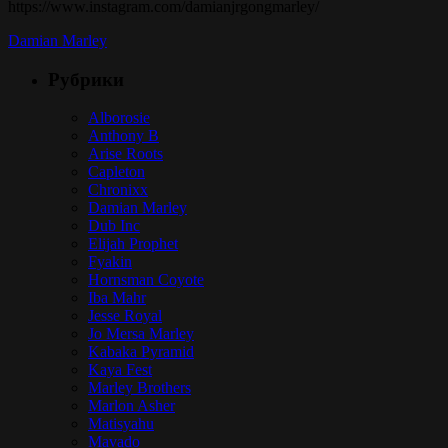
https://www.instagram.com/damianjrgongmarley/
Damian Marley
Рубрики
Alborosie
Anthony B
Arise Roots
Capleton
Chronixx
Damian Marley
Dub Inc
Elijah Prophet
Fyakin
Hornsman Coyote
Iba Mahr
Jesse Royal
Jo Mersa Marley
Kabaka Pyramid
Kaya Fest
Marley Brothers
Marlon Asher
Matisyahu
Mavado