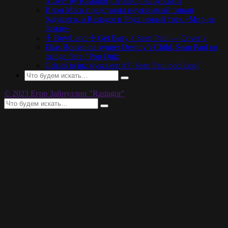
(Cover by Rastagor) перевод на русский
Илон Маск представил неуязвимый пикап
будущего, а Rastagor и Poga новый трек «Мир на
Земле»
☩ BowLand ☩ Get Busy ♪ Sean Paul — Cover ♪
Elias Boussnina synger Destiny’s Child, Sean Paul og
mange flere / Pop Quiz
Gdzieś to już słyszałem #7: Sean Paul pod lupą!
© 2023 Егор Зайнуллин "Rastagor"