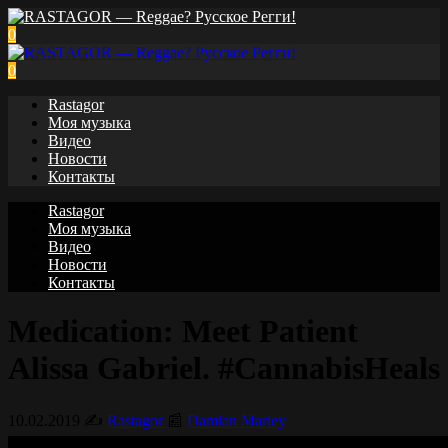
0
0
Rastagor
Моя музыка
Видео
Новости
Контакты
Rastagor
Моя музыка
Видео
Новости
Контакты
Medication: Meet Patient
Alissa Gabriel. #CannabisHeals
10.02.2019
✍️
Rastagor
📰
Damian Marley