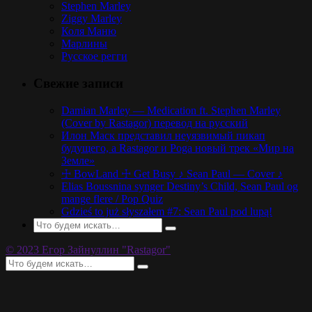
Stephen Marley
Ziggy Marley
Коля Маню
Марлины
Русское регги
Свежие записи
Damian Marley — Medication ft. Stephen Marley
(Cover by Rastagor) перевод на русский
Илон Маск представил неуязвимый пикап
будущего, а Rastagor и Poga новый трек «Мир на
Земле»
☩ BowLand ☩ Get Busy ♪ Sean Paul — Cover ♪
Elias Boussnina synger Destiny’s Child, Sean Paul og
mange flere / Pop Quiz
Gdzieś to już słyszałem #7: Sean Paul pod lupą!
© 2023 Егор Зайнуллин "Rastagor"