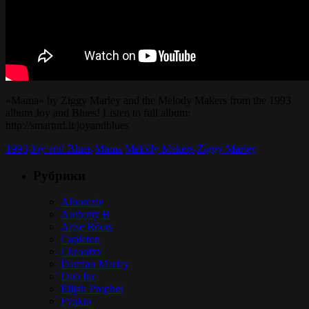
«Mama» by Ziggy Marley and the Melody Makers from the 1993
album Joy and Blues! Listen to full album:
http://smarturl.it/joyandblues
1993
Joy and Blues
Mama
Melody Makers
Ziggy Marley
Рубрики
Alborosie
Anthony B
Arise Roots
Capleton
Chronixx
Damian Marley
Dub Inc
Elijah Prophet
Fyakin