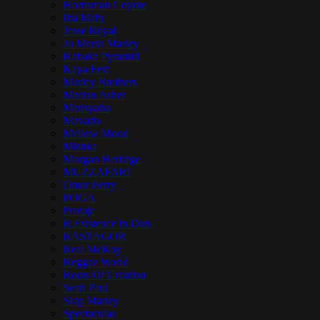
Hornsman Coyote
Iba Mahr
Jesse Royal
Jo Mersa Marley
Kabaka Pyramid
Kaya Fest
Marley Brothers
Marlon Asher
Matisyahu
Mavado
Mellow Mood
Mishka
Morgan Heritage
MUZZAFARI
Omar Perry
POGA
Protoje
R.Esistence in Dub
RASTAGOR
Real McKoy
Reggae World
Roots Of Creation
Sean Paul
Skip Marley
Spectacular