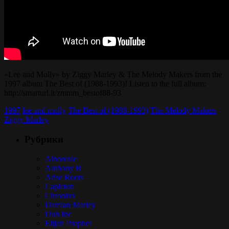
«Lee and Molly» by Ziggy Marley & The Melody Makers from the
1997 album The Best of (1988-1993)! Listen to the full album:
http://smarturl.it/zmmm_bestof88-93
1997
lee and molly
The Best of (1988-1993)
The Melody Makers
Ziggy Marley
Рубрики
Alborosie
Anthony B
Arise Roots
Capleton
Chronixx
Damian Marley
Dub Inc
Elijah Prophet