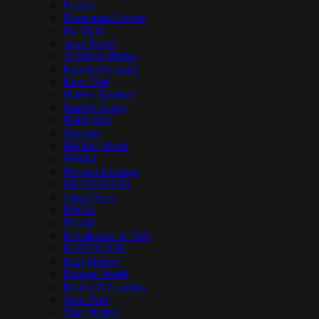
Fyakin
Hornsman Coyote
Iba Mahr
Jesse Royal
Jo Mersa Marley
Kabaka Pyramid
Kaya Fest
Marley Brothers
Marlon Asher
Matisyahu
Mavado
Mellow Mood
Mishka
Morgan Heritage
MUZZAFARI
Omar Perry
POGA
Protoje
R.Esistence in Dub
RASTAGOR
Real McKoy
Reggae World
Roots Of Creation
Sean Paul
Skip Marley