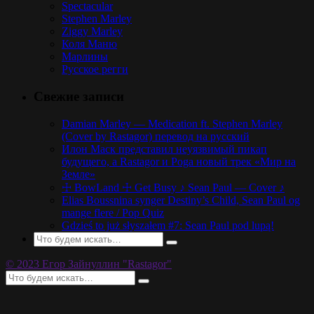
Spectacular
Stephen Marley
Ziggy Marley
Коля Маню
Марлины
Русское регги
Свежие записи
Damian Marley — Medication ft. Stephen Marley
(Cover by Rastagor) перевод на русский
Илон Маск представил неуязвимый пикап
будущего, а Rastagor и Poga новый трек «Мир на
Земле»
☩ BowLand ☩ Get Busy ♪ Sean Paul — Cover ♪
Elias Boussnina synger Destiny’s Child, Sean Paul og
mange flere / Pop Quiz
Gdzieś to już słyszałem #7: Sean Paul pod lupą!
© 2023 Егор Зайнуллин "Rastagor"