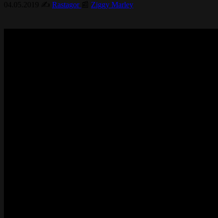
04.05.2019
✍️
Rastagor
📰
Ziggy Marley