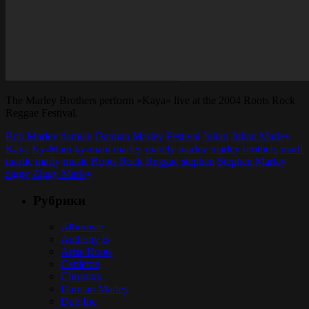
The Marley Brothers perform «Kaya» live at the 2004 Roots Rock
Reggae Festival.
Bob Marley
damian
Damian Marley
Festival
Julian
Julian Marley
Kaya
Ky-Mani
ky-mani marley
marely
marley
marley brothers
marli
marlie
marly
music
Roots Rock Reggae
stephen
Stephen Marley
ziggy
Ziggy Marley
Рубрики
Alborosie
Anthony B
Arise Roots
Capleton
Chronixx
Damian Marley
Dub Inc