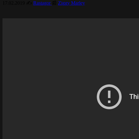
17.02.2019
✍️
Rastagor
📰
Ziggy Marley