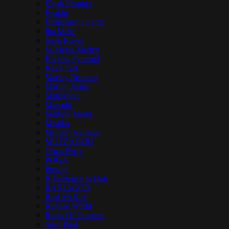
Elijah Prophet
Fyakin
Hornsman Coyote
Iba Mahr
Jesse Royal
Jo Mersa Marley
Kabaka Pyramid
Kaya Fest
Marley Brothers
Marlon Asher
Matisyahu
Mavado
Mellow Mood
Mishka
Morgan Heritage
MUZZAFARI
Omar Perry
POGA
Protoje
R.Esistence in Dub
RASTAGOR
Real McKoy
Reggae World
Roots Of Creation
Sean Paul