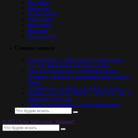
Skip Marley
Spectacular
Stephen Marley
Ziggy Marley
Коля Маню
Марлины
Русское регги
Свежие записи
Damian Marley — Medication ft. Stephen Marley
(Cover by Rastagor) перевод на русский
Илон Маск представил неуязвимый пикап
будущего, а Rastagor и Poga новый трек «Мир на
Земле»
☩ BowLand ☩ Get Busy ♪ Sean Paul — Cover ♪
Elias Boussnina synger Destiny’s Child, Sean Paul og
mange flere / Pop Quiz
Gdzieś to już słyszałem #7: Sean Paul pod lupą!
© 2023 Егор Зайнуллин "Rastagor"