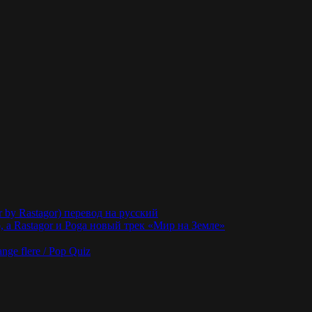
r by Rastagor) перевод на русский
 а Rastagor и Poga новый трек «Мир на Земле»
nge flere / Pop Quiz