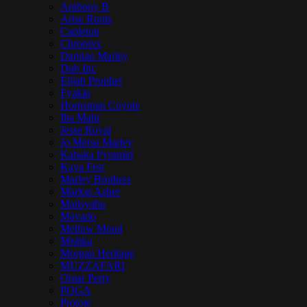
Anthony B
Arise Roots
Capleton
Chronixx
Damian Marley
Dub Inc
Elijah Prophet
Fyakin
Hornsman Coyote
Iba Mahr
Jesse Royal
Jo Mersa Marley
Kabaka Pyramid
Kaya Fest
Marley Brothers
Marlon Asher
Matisyahu
Mavado
Mellow Mood
Mishka
Morgan Heritage
MUZZAFARI
Omar Perry
POGA
Protoje