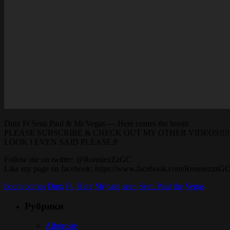
Dmx Ft Sean Paul & Mr Vegas — Here comes the boom
PLEASE SUBSCRIBE & CHECK OUT MY OTHER VIDEOS!!!!
LOOK I EVEN SAID PLEASE:P
Follow me on twitter: @RonniezZzGC
Like my page on facebook: https://www.facebook.com/RonniezzzG
boom
comes
Dmx
Ft.
Here
Mr
paul
sean
Sean Paul
the
Vegas
Рубрики
Alborosie