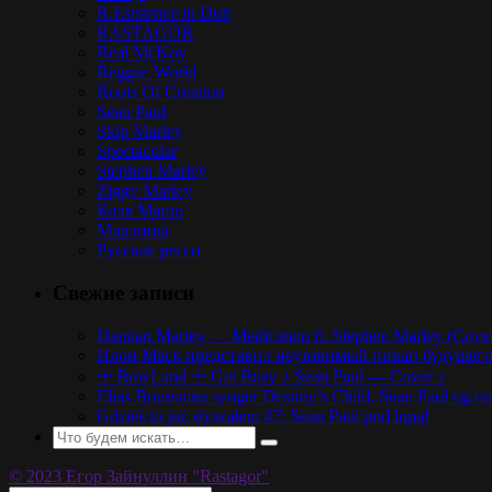
R.Esistence in Dub
RASTAGOR
Real McKoy
Reggae World
Roots Of Creation
Sean Paul
Skip Marley
Spectacular
Stephen Marley
Ziggy Marley
Коля Маню
Марлины
Русское регги
Свежие записи
Damian Marley — Medication ft. Stephen Marley (Cove
Илон Маск представил неуязвимый пикап будущего,
☩ BowLand ☩ Get Busy ♪ Sean Paul — Cover ♪
Elias Boussnina synger Destiny’s Child, Sean Paul og ma
Gdzieś to już słyszałem #7: Sean Paul pod lupą!
© 2023 Егор Зайнуллин "Rastagor"