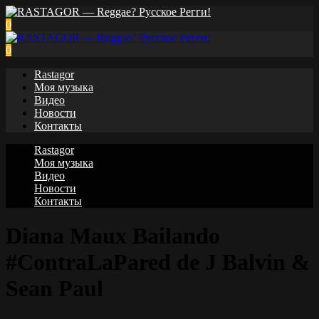
0
0
Rastagor
Моя музыка
Видео
Новости
Контакты
Rastagor
Моя музыка
Видео
Новости
Контакты
Diana Maux Bailando
#ContraLaPared de J Balvin &
Sean Paul