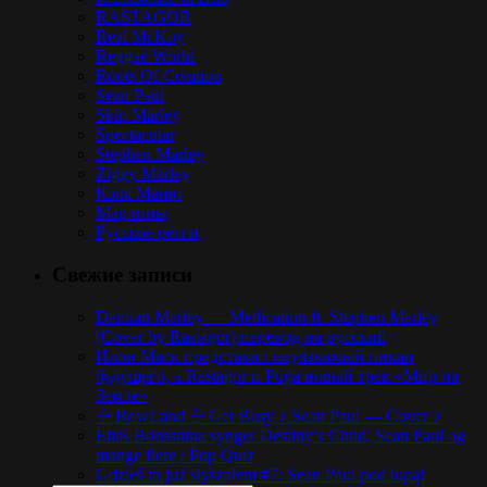
RASTAGOR
Real McKoy
Reggae World
Roots Of Creation
Sean Paul
Skip Marley
Spectacular
Stephen Marley
Ziggy Marley
Коля Маню
Марлины
Русское регги
Свежие записи
Damian Marley — Medication ft. Stephen Marley
(Cover by Rastagor) перевод на русский
Илон Маск представил неуязвимый пикап
будущего, а Rastagor и Poga новый трек «Мир на
Земле»
☩ BowLand ☩ Get Busy ♪ Sean Paul — Cover ♪
Elias Boussnina synger Destiny’s Child, Sean Paul og
mange flere / Pop Quiz
Gdzieś to już słyszałem #7: Sean Paul pod lupą!