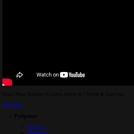
Diana Maux Bailando #ContraLaPared de J Balvin & Sean Paul
Sean Paul
Рубрики
Alborosie
Anthony B