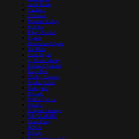
Arise Roots
Capleton
Chronixx
Damian Marley
Dub Inc
Elijah Prophet
Fyakin
Hornsman Coyote
Iba Mahr
Jesse Royal
Jo Mersa Marley
Kabaka Pyramid
Kaya Fest
Marley Brothers
Marlon Asher
Matisyahu
Mavado
Mellow Mood
Mishka
Morgan Heritage
MUZZAFARI
Omar Perry
POGA
Protoje
R.Esistence in Dub