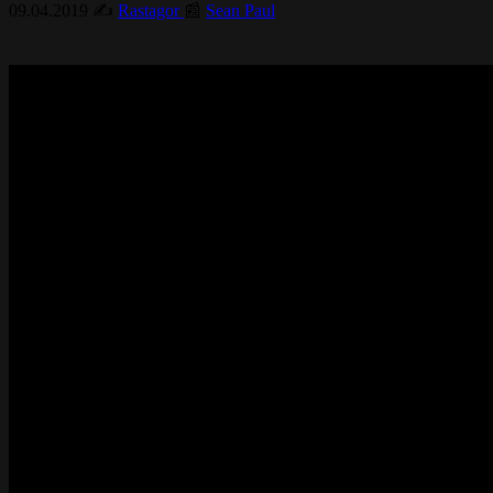
09.04.2019
✍️
Rastagor
📰
Sean Paul