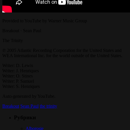
Provided to YouTube by Warner Music Group
Breakout · Sean Paul
The Trinity
℗ 2005 Atlantic Recording Corporation for the United States and
WEA International Inc. for the world outside of the United States.
Writer: D. Lewis
Writer: J. Henriques
Writer: O. Stines
Writer: P. Samuel
Writer: S. Henriques
Auto-generated by YouTube.
Breakout
Sean Paul
the trinity
Рубрики
Alborosie