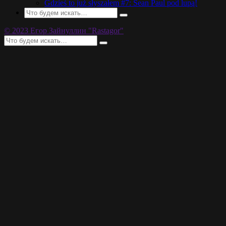
Gdzieś to już słyszałem #7: Sean Paul pod lupą!
© 2023 Егор Зайнуллин "Rastagor"