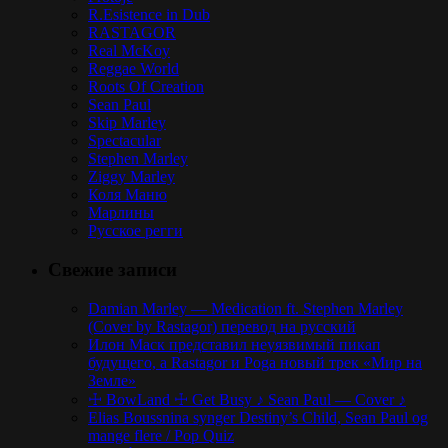
R.Esistence in Dub
RASTAGOR
Real McKoy
Reggae World
Roots Of Creation
Sean Paul
Skip Marley
Spectacular
Stephen Marley
Ziggy Marley
Коля Маню
Марлины
Русское регги
Свежие записи
Damian Marley — Medication ft. Stephen Marley
(Cover by Rastagor) перевод на русский
Илон Маск представил неуязвимый пикап
будущего, а Rastagor и Poga новый трек «Мир на
Земле»
☩ BowLand ☩ Get Busy ♪ Sean Paul — Cover ♪
Elias Boussnina synger Destiny’s Child, Sean Paul og
mange flere / Pop Quiz