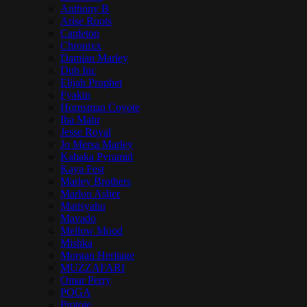
Anthony B
Arise Roots
Capleton
Chronixx
Damian Marley
Dub Inc
Elijah Prophet
Fyakin
Hornsman Coyote
Iba Mahr
Jesse Royal
Jo Mersa Marley
Kabaka Pyramid
Kaya Fest
Marley Brothers
Marlon Asher
Matisyahu
Mavado
Mellow Mood
Mishka
Morgan Heritage
MUZZAFARI
Omar Perry
POGA
Protoje