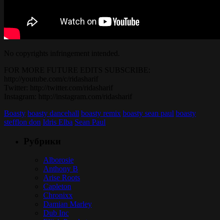
No copyrights infringement intended.
FOR MORE FUTURE EDITS SUBSCRIBE:
http://youtube.com/c/ridasharif
Twitter: http://twitter.com/ridasharif
Instagram: http://instagram.com/ridasharif
Boasty
boasty dancehall
boasty remix
boasty sean paul
boasty
stefflon don
Idris Elba
Sean Paul
Рубрики
Alborosie
Anthony B
Arise Roots
Capleton
Chronixx
Damian Marley
Dub Inc