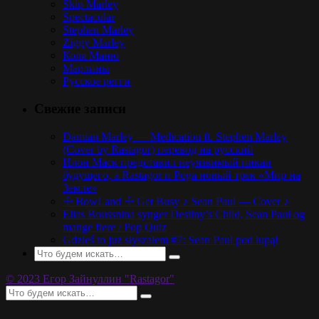
Skip Marley
Spectacular
Stephen Marley
Ziggy Marley
Коля Маню
Марлины
Русское регги
Свежие записи
Damian Marley — Medication ft. Stephen Marley
(Cover by Rastagor) перевод на русский
Илон Маск представил неуязвимый пикап
будущего, а Rastagor и Poga новый трек «Мир на
Земле»
☩ BowLand ☩ Get Busy ♪ Sean Paul — Cover ♪
Elias Boussnina synger Destiny’s Child, Sean Paul og
mange flere / Pop Quiz
Gdzieś to już słyszałem #7: Sean Paul pod lupą!
© 2023 Егор Зайнуллин "Rastagor"