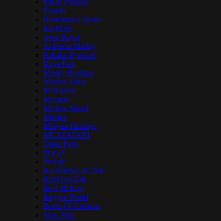
Elijah Prophet
Fyakin
Hornsman Coyote
Iba Mahr
Jesse Royal
Jo Mersa Marley
Kabaka Pyramid
Kaya Fest
Marley Brothers
Marlon Asher
Matisyahu
Mavado
Mellow Mood
Mishka
Morgan Heritage
MUZZAFARI
Omar Perry
POGA
Protoje
R.Esistence in Dub
RASTAGOR
Real McKoy
Reggae World
Roots Of Creation
Sean Paul