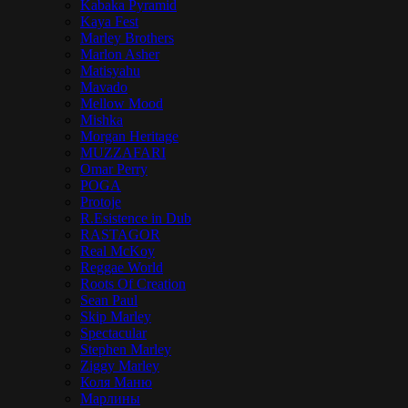
Kabaka Pyramid
Kaya Fest
Marley Brothers
Marlon Asher
Matisyahu
Mavado
Mellow Mood
Mishka
Morgan Heritage
MUZZAFARI
Omar Perry
POGA
Protoje
R.Esistence in Dub
RASTAGOR
Real McKoy
Reggae World
Roots Of Creation
Sean Paul
Skip Marley
Spectacular
Stephen Marley
Ziggy Marley
Коля Маню
Марлины