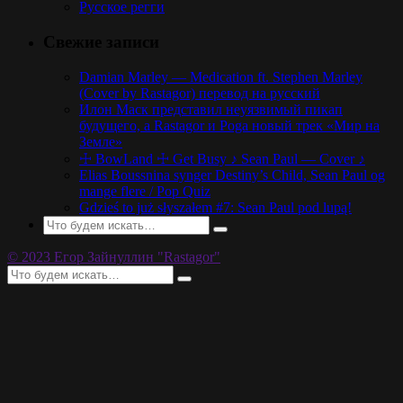
Русское регги
Свежие записи
Damian Marley — Medication ft. Stephen Marley
(Cover by Rastagor) перевод на русский
Илон Маск представил неуязвимый пикап
будущего, а Rastagor и Poga новый трек «Мир на
Земле»
☩ BowLand ☩ Get Busy ♪ Sean Paul — Cover ♪
Elias Boussnina synger Destiny’s Child, Sean Paul og
mange flere / Pop Quiz
Gdzieś to już słyszałem #7: Sean Paul pod lupą!
© 2023 Егор Зайнуллин "Rastagor"